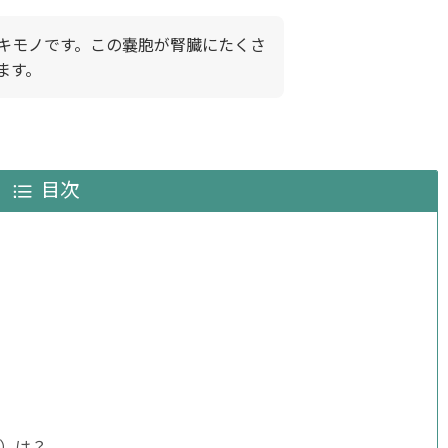
キモノです。この嚢胞が腎臓にたくさ
ます。
目次
）は？