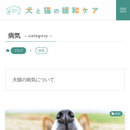
病気
– category –
ブログ
病気
犬猫の病気について
病気