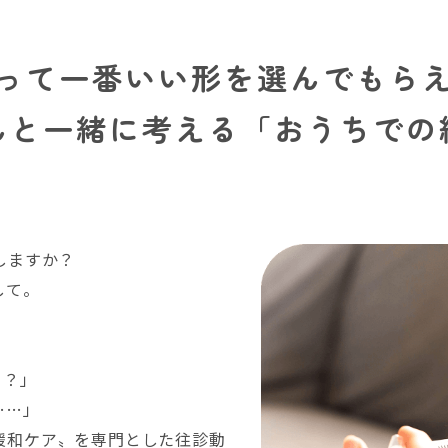
って一番いい形を選んでもら
んと一緒に考える「おうちでの
しますか？
して。
う？」
……」
緩和ケア〟を専門とした往診動