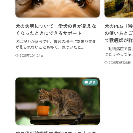
犬の失明について｜愛犬の目が見えな
犬のPEG（
くなったときにできるサポート
の使い方とご
て獣医師が詳
犬は視力が落ちても、普段の様子にあまり変化
が見られないことも多く、気づいたと...
「動物病院で愛犬
はどうやって使う
2025年10月14日
2025年9月28日
病気