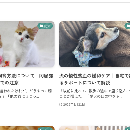
病気
の飼育方法について｜同居猫
犬の慢性貧血の緩和ケア｜自宅で
での注意
るサポートについて解説
と言われたけれど、どうやって飼
「以前に比べて、散歩の途中で座り込ん
」「他の猫にうつっ...
ことが増えた」「愛犬の口の中をふ...
2026年1月21日