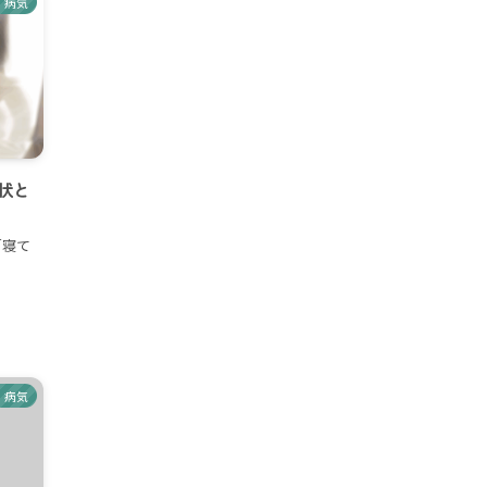
病気
状と
「寝て
病気