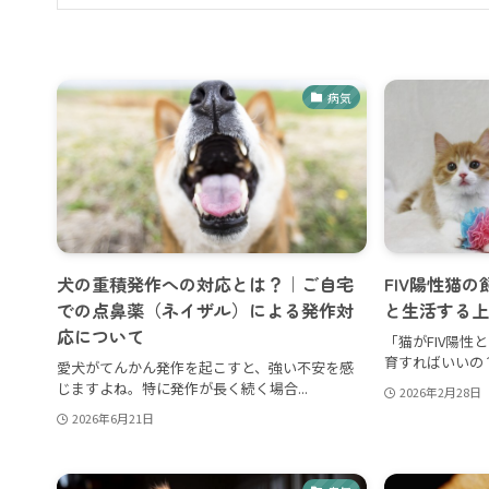
病気
犬の重積発作への対応とは？｜ご自宅
FIV陽性猫
での点鼻薬（ネイザル）による発作対
と生活する上
応について
「猫がFIV陽性
育すればいいの？
愛犬がてんかん発作を起こすと、強い不安を感
じますよね。特に発作が長く続く場合...
2026年2月28日
2026年6月21日