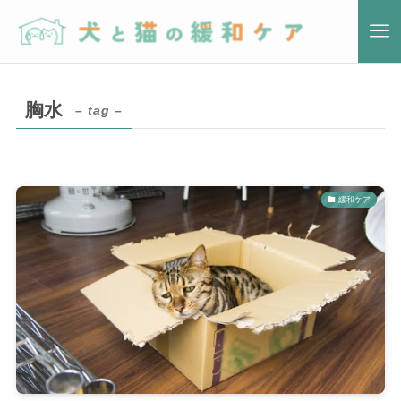
胸水
– tag –
緩和ケア